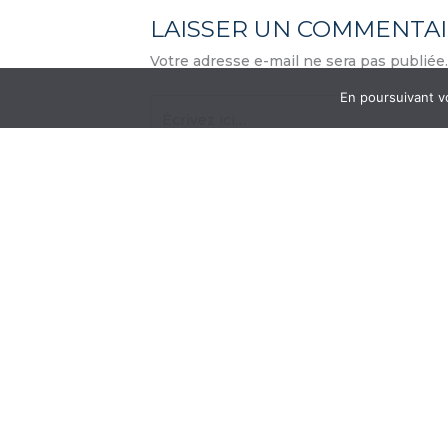
LAISSER UN COMMENTA
Votre adresse e-mail ne sera pas publiée.
En poursuivant vo
Écrivez
ici…
Name*
Email*
Enregistrer mon nom, mon e-mail et 