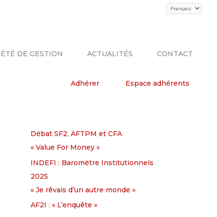
Choisir
une
langue
R
IÉTÉ DE GESTION
ACTUALITÉS
CONTACT
e
c
Adhérer
Espace adhérents
h
e
ARTICLES RÉCENTS
r
Débat SF2, AFTPM et CFA
c
« Value For Money »
h
e
INDEFI : Baromètre Institutionnels
r
2025
« Je rêvais d’un autre monde »
:
AF2I : « L’enquête »